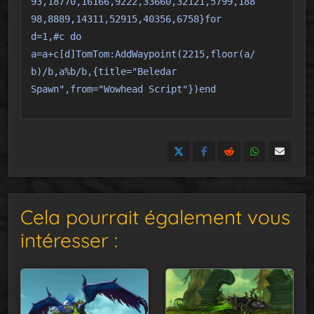
93,18770,16166,9222,33660,32121,5799,188
98,8889,14311,52915,40356,6758}for
d=1,#c do
a=a+c[d]TomTom:AddWaypoint(2215,floor(a/
b)/b,a%b/b,{title="Beledar
Spawn",from="Wowhead Script"})end
Cela pourrait également vous
intéresser :