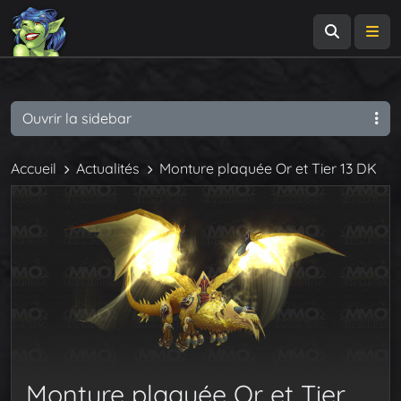
Recherch
Me
Ouvrir la sidebar
Accueil
Actualités
Monture plaquée Or et Tier 13 DK
Monture plaquée Or et Tier