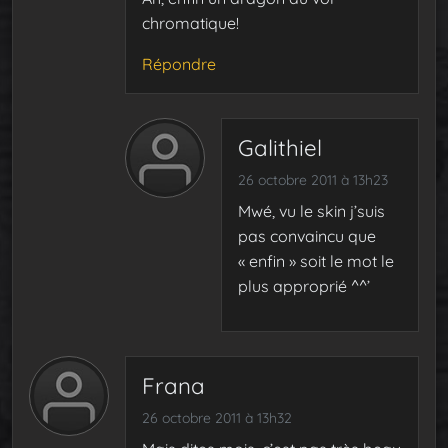
chromatique!
Répondre
Galithiel
26 octobre 2011 à 13h23
Mwé, vu le skin j’suis
pas convaincu que
« enfin » soit le mot le
plus approprié ^^’
Frana
26 octobre 2011 à 13h32