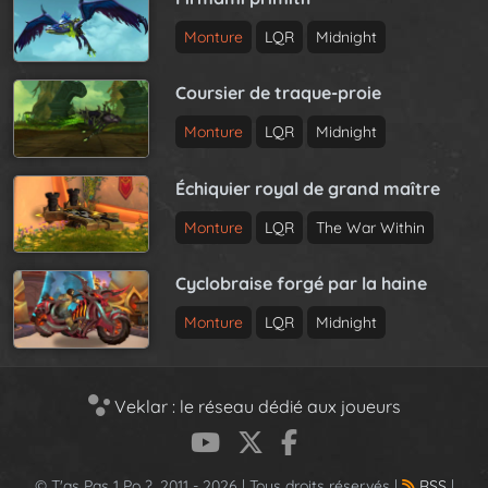
Monture
LQR
Midnight
Coursier de traque-proie
Monture
LQR
Midnight
Échiquier royal de grand maître
Monture
LQR
The War Within
Cyclobraise forgé par la haine
Monture
LQR
Midnight
Veklar : le réseau dédié aux joueurs
© T'as Pas 1 Po ?, 2011 - 2026 | Tous droits réservés |
RSS
|