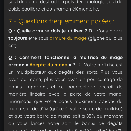
suivi du démo destruction puis démonologie, suivi du
duide équilibre et du shaman élémentaire.
7 – Questions fréquemment posées :
Q : Quelle armure dois-je utiliser ?
R : Vous devez
toujours
être sous
armure du mage
(glyphé qui plus
est).
Q : Comment fonctionne la maîtrise du mage
arcane «
Adepte du mana
» ?
R : Votre maîtrise est
un multiplicateur aux dégâts des sorts. Plus vous
avez de mana, plus vous avez un pourcentage de
bonus important, et ce pourcentage décroit de
manière linéaire avec la perte de votre mana.
Imaginons que votre bonus maximum adepte du
mana soit de 35% (grâce à votre score de maîtrise)
et que votre barre de mana soit à 85% au moment
ou vous lancez votre sort, le bonus de dégâts
appliqués au sort est donc de 35 x 0,85 soit + 29.75 %