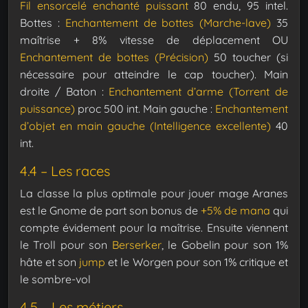
Fil ensorcelé enchanté puissant
80 endu, 95 intel.
Bottes :
Enchantement de bottes (Marche-lave)
35
maîtrise + 8% vitesse de déplacement OU
Enchantement de bottes (Précision)
50 toucher (si
nécessaire pour atteindre le cap toucher).
Main
droite / Baton :
Enchantement d’arme (Torrent de
puissance)
proc 500 int.
Main gauche :
Enchantement
d’objet en main gauche (Intelligence excellente)
40
int.
4.4 – Les races
La classe la plus optimale pour jouer mage Aranes
est le Gnome de part son bonus de
+5% de mana
qui
compte évidement pour la maîtrise.
Ensuite viennent
le Troll pour son
Berserker
, le Gobelin pour son 1%
hâte et son
jump
et le Worgen pour son 1% critique et
le sombre-vol
4.5 – Les métiers