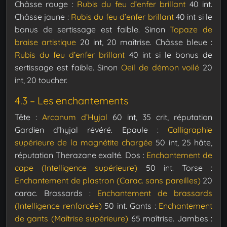
Châsse rouge :
Rubis du feu d’enfer brillant
40 int.
Châsse jaune :
Rubis du feu d’enfer brillant
40 int si le
bonus de sertissage est faible. Sinon
Topaze de
braise artistique
20 int, 20 maîtrise.
Châsse bleue :
Rubis du feu d’enfer brillant
40 int si le bonus de
sertissage est faible. Sinon
Oeil de démon voilé
20
int, 20 toucher.
4.3 – Les enchantements
Tête :
Arcanum d’Hyjal
60 int, 35 crit, réputation
Gardien d’hyjal révéré.
Epaule :
Calligraphie
supérieure de la magnétite chargée
50 int, 25 hâte,
réputation Therazane exalté.
Dos :
Enchantement de
cape (Intelligence supérieure)
50 int.
Torse :
Enchantement de plastron (Carac. sans pareilles)
20
carac.
Brassards :
Enchantement de brassards
(Intelligence renforcée)
50 int.
Gants :
Enchantement
de gants (Maîtrise supérieure)
65 maîtrise.
Jambes :