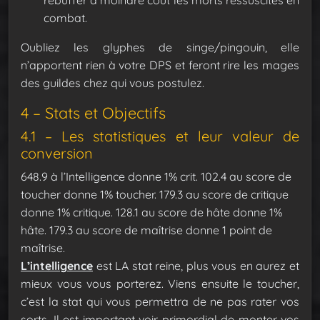
rebuffer à moindre coût les morts ressuscités en
combat.
Oubliez les glyphes de singe/pingouin, elle
n’apportent rien à votre DPS et feront rire les mages
des guildes chez qui vous postulez.
4 – Stats et Objectifs
4.1 – Les statistiques et leur valeur de
conversion
648.9 à l’Intelligence donne 1% crit.
102.4 au score de
toucher donne 1% toucher.
179.3 au score de critique
donne 1% critique.
128.1 au score de hâte donne 1%
hâte.
179.3 au score de maîtrise donne 1 point de
maîtrise.
L’intelligence
est LA stat reine, plus vous en aurez et
mieux vous vous porterez.
Viens ensuite le toucher,
c’est la stat qui vous permettra de ne pas rater vos
sorts. Il est important voir primordial de monter vos