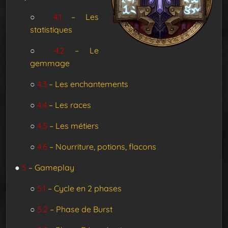
○
4.1
– Les
statistiques
○
4.2
– Le
gemmage
○
4.3
– Les enchantements
○
4.4
– Les races
○
4.5
– Les métiers
○
4.6
– Nourriture, potions, flacons
●
5
– Gameplay
○
5.1
– Cycle en 2 phases
○
5.2
– Phase de Burst