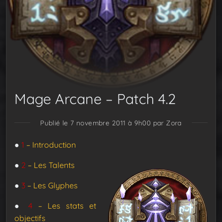
Mage Arcane – Patch 4.2
Publié le 7 novembre 2011 à 9h00
par Zora
●
1
– Introduction
●
2
– Les Talents
●
3
– Les Glyphes
●
4
– Les stats et
objectifs