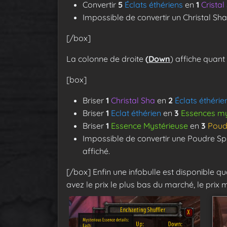
Convertir
5
Éclats éthériens
en
1
Cristal
Impossible de convertir un Christal Sh
[/box]
La colonne de droite
(
Down
) affiche quant 
[box]
Briser
1
Christal Sha
en
2
Éclats éthérie
Briser
1
Eclat éthérien
en
3
Essences my
Briser
1
Essence Mystérieuse
en
3
Poudr
Impossible de convertir une Poudre Spi
affiché.
[/box]
Enfin une infobulle est disponible q
avez le prix le plus bas du marché, le prix m