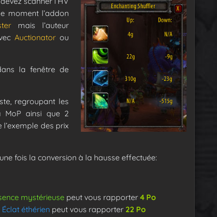
devez scanner l’HV
r le moment l’addon
ster
mais l’auteur
avec
Auctionator
ou
dans la fenêtre de
ste, regroupant les
à MoP ainsi que 2
e l’exemple des prix
x une fois la conversion à la hausse effectuée:
sence mystérieuse
peut vous rapporter
4 Po
Éclat éthérien
peut vous rapporter
22 Po