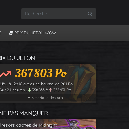
Rechercher
S
PRIX DU JETON WOW
RIX DU JETON
367 803
Po
MàJ à
12h46
avec une hausse de
901
Po
Sur 24 heures :
358 833
à
375 451
Po
historique des prix
 NE PAS MANQUER
Trésors cachés de Midnight