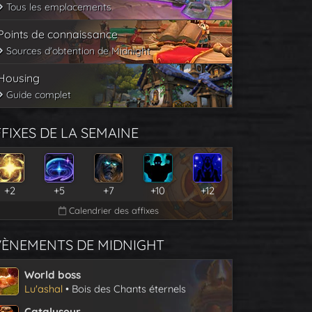
Tous les emplacements
Points de connaissance
Sources d'obtention de Midnight
Housing
Guide complet
FIXES DE LA SEMAINE
+2
+5
+7
+10
+12
Calendrier des affixes
VÈNEMENTS DE MIDNIGHT
World boss
Lu'ashal
• Bois des Chants éternels
Catalyseur