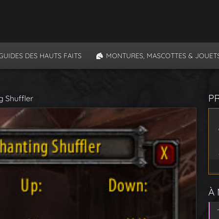
GUIDES DES HAUTS FAITS
MONTURES, MASCOTTES & JOUET
P
g Shuffler
À