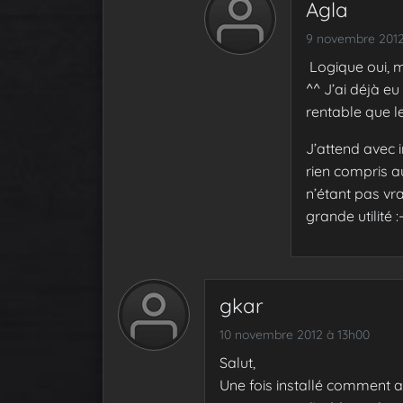
Agla
9 novembre 2012
Logique oui, m
^^ J’ai déjà eu
rentable que le
J’attend avec 
rien compris a
n’étant pas vr
grande utilité :
gkar
10 novembre 2012 à 13h00
Salut,
Une fois installé comment a