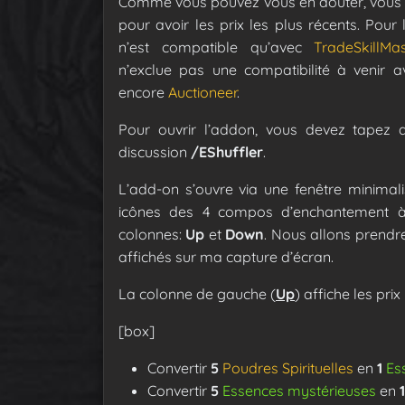
Comme vous pouvez vous en douter, vous 
pour avoir les prix les plus récents. Pou
n’est compatible qu’avec
TradeSkillMa
n’exclue pas une compatibilité à venir 
encore
Auctioneer
.
Pour ouvrir l’addon, vous devez tapez 
discussion
/EShuffler
.
L’add-on s’ouvre via une fenêtre minimali
icônes des 4 compos d’enchantement 
colonnes:
Up
et
Down
. Nous allons prendr
affichés sur ma capture d’écran.
La colonne de gauche (
Up
) affiche les pri
[box]
Convertir
5
Poudres Spirituelles
en
1
Es
Convertir
5
Essences mystérieuses
en
1