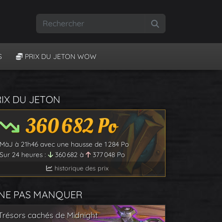
Rechercher
S
PRIX DU JETON WOW
RIX DU JETON
360 682
Po
MàJ à
21h46
avec une hausse de
1 284
Po
Sur 24 heures :
360 682
à
377 048
Po
historique des prix
 NE PAS MANQUER
Trésors cachés de Midnight