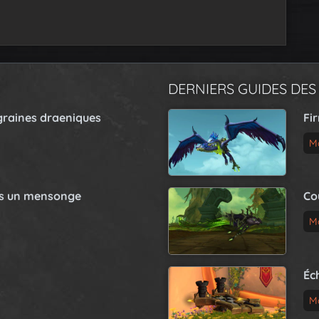
DERNIERS GUIDES DES
graines draeniques
Fi
M
as un mensonge
Co
M
Éc
M