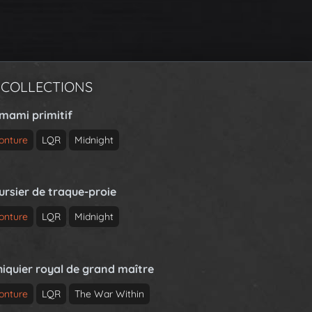
 COLLECTIONS
rmami primitif
onture
LQR
Midnight
ursier de traque-proie
onture
LQR
Midnight
hiquier royal de grand maître
onture
LQR
The War Within