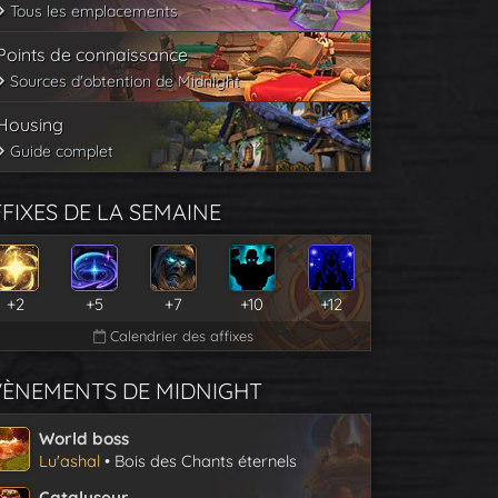
Tous les emplacements
Points de connaissance
Sources d'obtention de Midnight
Housing
Guide complet
FIXES DE LA SEMAINE
+2
+5
+7
+10
+12
Calendrier des affixes
VÈNEMENTS DE MIDNIGHT
World boss
Lu'ashal
• Bois des Chants éternels
Catalyseur