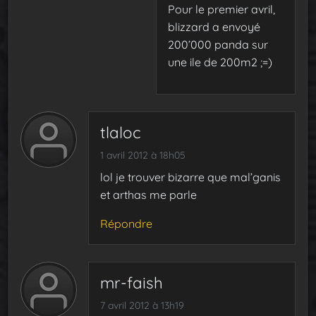
Pour le premier avril,
blizzard a envoyé
200’000 panda sur
une ile de 200m2 ;=)
tlaloc
1 avril 2012 à 18h05
lol je trouver bizarre que mal’ganis
et arthas me parle
Répondre
mr-faish
7 avril 2012 à 13h19