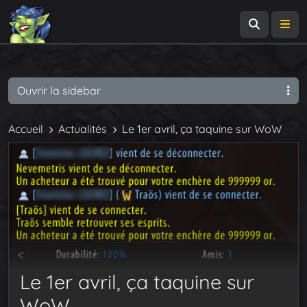
Recherch
Me
Ouvrir la sidebar
Accueil
Actualités
Le 1er avril, ça taquine sur WoW
Le 1er avril, ça taquine sur
WoW