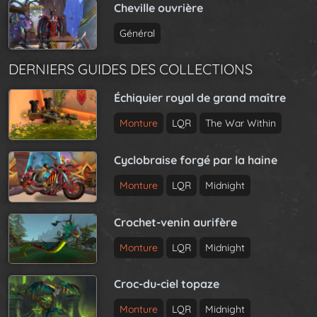
Cheville ouvrière
Général
DERNIERS GUIDES DES COLLECTIONS
Échiquier royal de grand maître
Monture
LQR
The War Within
Cyclobraise forgé par la haine
Monture
LQR
Midnight
Crochet-venin aurifère
Monture
LQR
Midnight
Croc-du-ciel topaze
Monture
LQR
Midnight