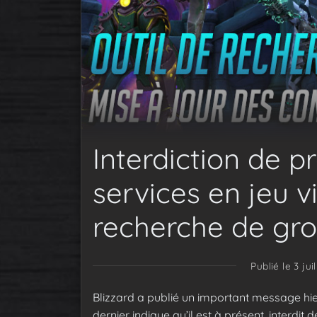
Interdiction de 
services en jeu vi
recherche de gr
Publié le 3 jui
Blizzard a publié un important message hier,
dernier indique qu’il est à présent, interdit 