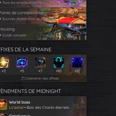
Tous les emplacements
Points de connaissance
Sources d'obtention de Midnight
Housing
Guide complet
FIXES DE LA SEMAINE
+2
+5
+7
+10
+12
Calendrier des affixes
VÈNEMENTS DE MIDNIGHT
World boss
Lu'ashal
• Bois des Chants éternels
Catalyseur