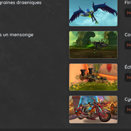
graines draeniques
Fi
M
as un mensonge
Co
M
Éc
M
Cy
M