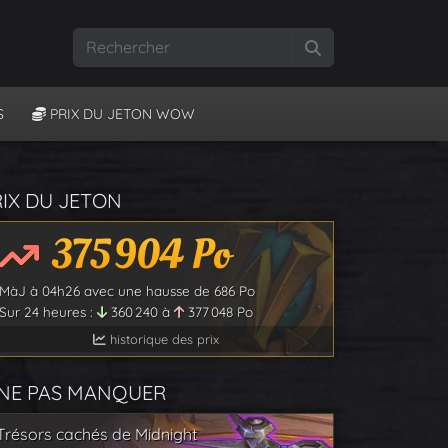
Rechercher
S
PRIX DU JETON WOW
RIX DU JETON
375 904
Po
MàJ à
04h26
avec une hausse de
686
Po
Sur 24 heures :
360 240
à
377 048
Po
historique des prix
 NE PAS MANQUER
Trésors cachés de Midnight