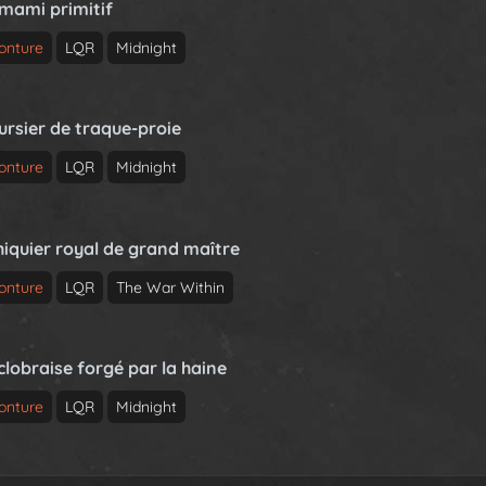
rmami primitif
onture
LQR
Midnight
ursier de traque-proie
onture
LQR
Midnight
hiquier royal de grand maître
onture
LQR
The War Within
clobraise forgé par la haine
onture
LQR
Midnight