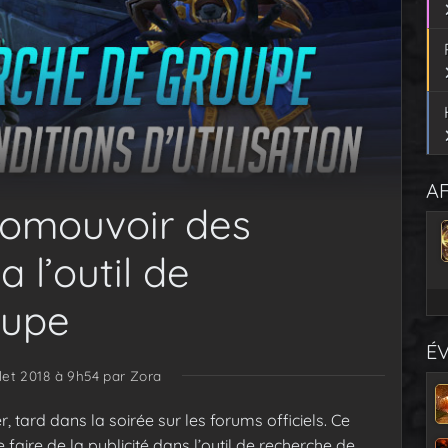
AF
promouvoir des
a l’outil de
oupe
É
llet 2018 à 9h54
par Zora
 tard dans la soirée sur les forums officiels. Ce
de faire de la publicité dans l’outil de recherche de