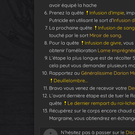
avoir équipé la hache
Prenez la quête
Infusion d’impie
, im
Putricide en utilisant le sort d’
Infusion 
La prochaine quête
Infusion de sang
touché par le sort
Miroir de sang
.
Pour la quête
Infusion de givre
, vous
obtenir l’amélioration
Lame imprégnée 
L’étape la plus longue est de récolter
cela peut vous demander plusieurs mo
Rapportez au
Généralissime Darion M
Deuillelombre…
Bravo vous venez de recevoir votre
De
L’avant dernière étape est de tuer le R
quête
Le dernier rempart du roi-liche
Récupérez sur le corps encore chaud d
Margraine, vous obtiendrez en échan
N’hésitez pas à passer sur le
Dis