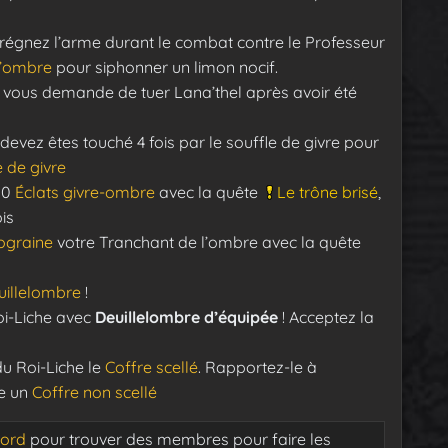
prégnez l’arme durant le combat contre le Professeur
d’ombre
pour siphonner un limon nocif.
vous demande de tuer Lana’thel après avoir été
 devez êtes touché 4 fois par le souffle de givre pour
de givre
 50
Éclats givre-ombre
avec la quête
Le trône brisé
,
is
ograine
votre Tranchant de l’ombre avec la quête
uillelombre
!
oi-Liche avec
Deuillelombre d’équipée
! Acceptez la
u Roi-Liche le
Coffre scellé
. Rapportez-le à
ge un
Coffre non scellé
cord
pour trouver des membres pour faire les