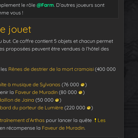
mplement le rôle
@Farm
. D’autres joueurs sont
mme vous !
e jouet
 but. Ce coffre contient 5 objets et chacun permet
es proposées peuvent être vendues à l’hôtel des
 les
Rênes de destrier de la mort cramoisi
(400 000
îte à musique de Sylvanas
(76 000
)
enir la
Faveur de Muradin
(80 000
)
aillon de Jaina
(50 000
)
bard du porteur de Lumière
(220 000
)
traînement d’Arthas
pour lancer la quête
Les
z en récompense la
Faveur de Muradin
.