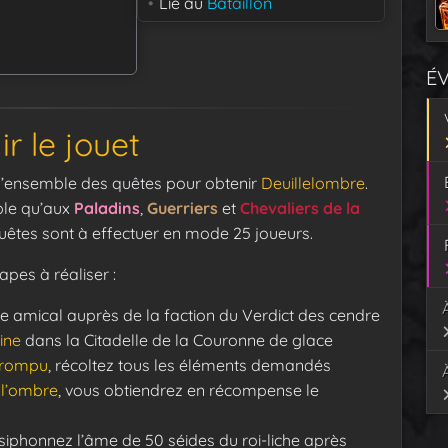
Lié au
Bataillon
É
r le jouet
r l’ensemble des quêtes pour obtenir
Deuillelombre
.
ible qu’aux
Paladins
,
Guerriers
et
Chevaliers de la
 quêtes sont à effectuer en mode 25 joueurs.
pes à réaliser :
re amical auprès de la faction du Verdict des cendre
ine
dans la Citadelle de la Couronne de glace
orrompu
, récoltez tous les éléments demandés
 l’ombre
, vous obtiendrez en récompense le
 siphonnez l’âme de 50 séides du roi-liche après