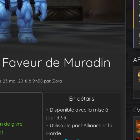
a Faveur de Muradin
AF
le 23 mai 2018 à 9h58
par Zora
En détails
É
Disponible avec la mise à
jour
3.3.3
in de givre
Utilisable par
l'Alliance et la
e)
Horde