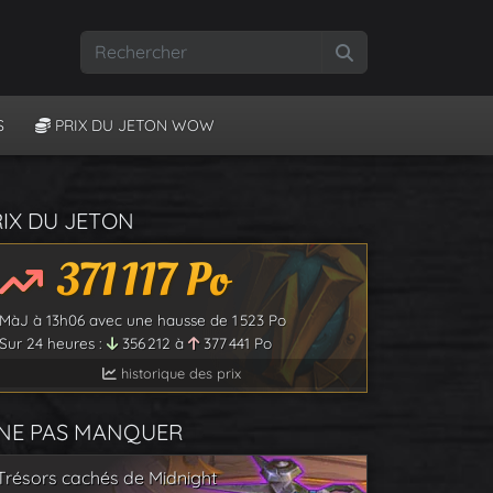
Rechercher
S
PRIX DU JETON WOW
RIX DU JETON
371 117
Po
MàJ à
13h06
avec une hausse de
1 523
Po
Sur 24 heures :
356 212
à
377 441
Po
historique des prix
 NE PAS MANQUER
Trésors cachés de Midnight