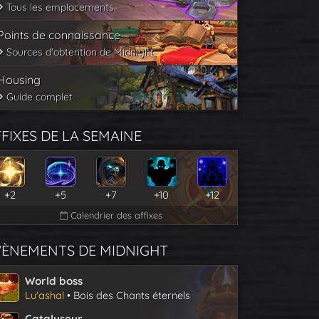
Tous les emplacements
Points de connaissance
Sources d'obtention de Midnight
Housing
Guide complet
FIXES DE LA SEMAINE
+2
+5
+7
+10
+12
Calendrier des affixes
VÈNEMENTS DE MIDNIGHT
World boss
Lu'ashal
• Bois des Chants éternels
Catalyseur