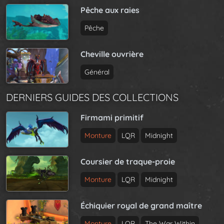
Pêche aux raies
Pêche
Cheville ouvrière
Général
DERNIERS GUIDES DES COLLECTIONS
Firmami primitif
Monture
LQR
Midnight
Coursier de traque-proie
Monture
LQR
Midnight
Échiquier royal de grand maître
Monture
LQR
The War Within