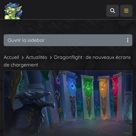
Recherch
Me
Ouvrir la sidebar
Accueil
Actualités
Dragonflight : de nouveaux écrans
de chargement