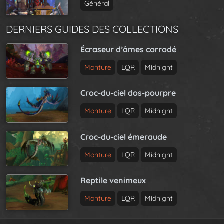
Général
DERNIERS GUIDES DES COLLECTIONS
Écraseur d’âmes corrodé
Monture
LQR
Midnight
Croc-du-ciel dos-pourpre
Monture
LQR
Midnight
Croc-du-ciel émeraude
Monture
LQR
Midnight
Reptile venimeux
Monture
LQR
Midnight