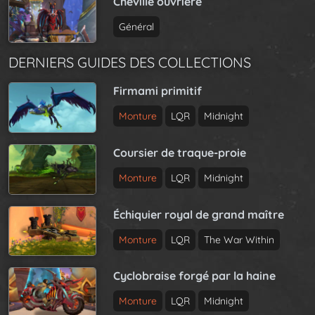
Cheville ouvrière
Général
DERNIERS GUIDES DES COLLECTIONS
Firmami primitif
Monture
LQR
Midnight
Coursier de traque-proie
Monture
LQR
Midnight
Échiquier royal de grand maître
Monture
LQR
The War Within
Cyclobraise forgé par la haine
Monture
LQR
Midnight