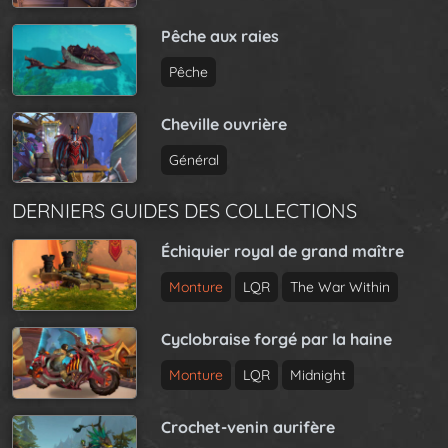
Pêche aux raies
Pêche
Cheville ouvrière
Général
DERNIERS GUIDES DES COLLECTIONS
Échiquier royal de grand maître
Monture
LQR
The War Within
Cyclobraise forgé par la haine
Monture
LQR
Midnight
Crochet-venin aurifère