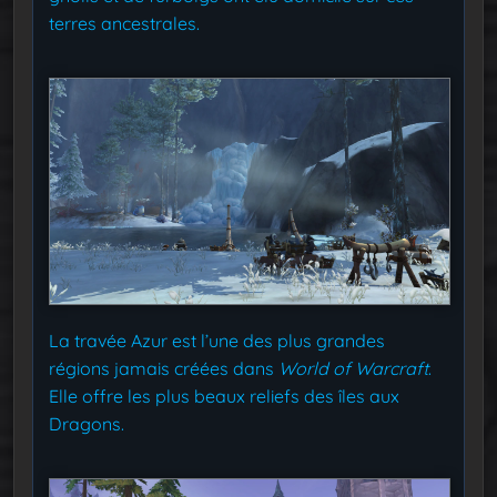
terres ancestrales.
La travée Azur est l’une des plus grandes
régions jamais créées dans
World of Warcraft
.
Elle offre les plus beaux reliefs des îles aux
Dragons.