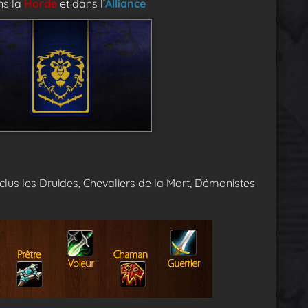
ns la
Horde
et dans l’
Alliance
xclus les Druides, Chevaliers de la Mort, Démonistes