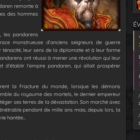
ndaren remonte à
pires des hommes
É
e, les pandarens
e race monstrueuse d’anciens seigneurs de guerre
ténacité, leur sens de la diplomatie et à leur forme
pandarens ont réussi à mener une révolution qui leur
d’établir l’empire pandaren, qui allait prospérer
rent la Fracture du monde, lorsque les démons
nsemble du royaume des mortels, le dernier empereur
éger ses terres de la dévastation. Son marché avec
énétrable pendant dix mille ans mais, depuis lors, la
arie hantée…