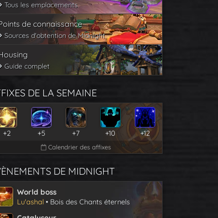
Tous les emplacements
Points de connaissance
Sources d'obtention de Midnight
Housing
Guide complet
FIXES DE LA SEMAINE
+2
+5
+7
+10
+12
Calendrier des affixes
VÈNEMENTS DE MIDNIGHT
World boss
Lu'ashal
• Bois des Chants éternels
Catalyseur