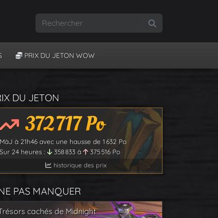
Rechercher
S
PRIX DU JETON WOW
RIX DU JETON
372 717
Po
MàJ à
21h46
avec une hausse de
1 632
Po
Sur 24 heures :
358 833
à
375 516
Po
historique des prix
 NE PAS MANQUER
Trésors cachés de Midnight