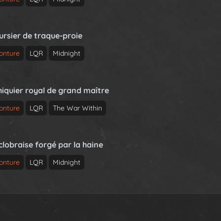
ursier de traque-proie
onture
LQR
Midnight
hiquier royal de grand maître
onture
LQR
The War Within
clobraise forgé par la haine
onture
LQR
Midnight