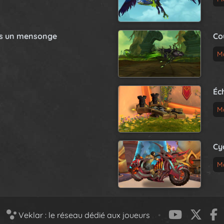
as un mensonge
Co
M
Éc
M
Cy
M
Veklar : le réseau dédié aux joueurs
•