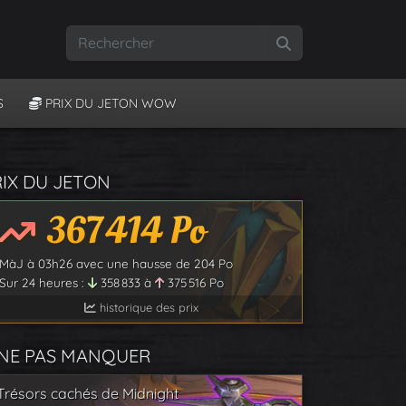
Rechercher
S
PRIX DU JETON WOW
RIX DU JETON
367 414
Po
MàJ à
03h26
avec une hausse de
204
Po
Sur 24 heures :
358 833
à
375 516
Po
historique des prix
 NE PAS MANQUER
Trésors cachés de Midnight