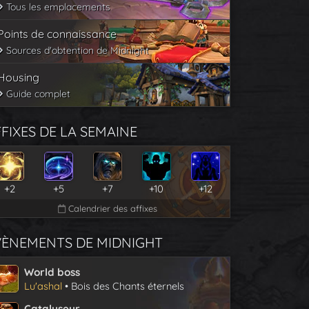
Tous les emplacements
Points de connaissance
Sources d'obtention de Midnight
Housing
Guide complet
FIXES DE LA SEMAINE
+2
+5
+7
+10
+12
Calendrier des affixes
VÈNEMENTS DE MIDNIGHT
World boss
Lu'ashal
• Bois des Chants éternels
Catalyseur