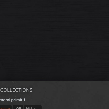
 COLLECTIONS
rmami primitif
onture
LQR
Midnight