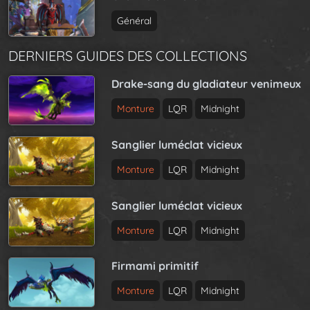
Général
DERNIERS GUIDES DES COLLECTIONS
Drake-sang du gladiateur venimeux
Monture
LQR
Midnight
Sanglier luméclat vicieux
Monture
LQR
Midnight
Sanglier luméclat vicieux
Monture
LQR
Midnight
Firmami primitif
Monture
LQR
Midnight