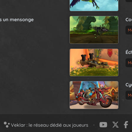
as un mensonge
Co
M
Éc
M
Cy
M
Veklar : le réseau dédié aux joueurs
•