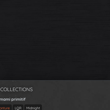
 COLLECTIONS
rmami primitif
onture
LQR
Midnight