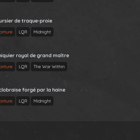
ursier de traque-proie
onture
LQR
Midnight
hiquier royal de grand maître
onture
LQR
The War Within
clobraise forgé par la haine
onture
LQR
Midnight