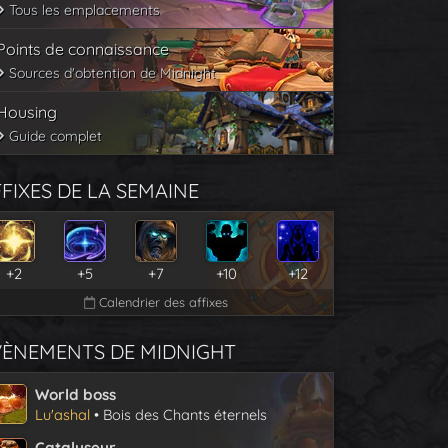
Tous les emplacements
Points de connaissance
Sources d'obtention de Midnight
Housing
Guide complet
FIXES DE LA SEMAINE
+2
+5
+7
+10
+12
Calendrier des affixes
VÈNEMENTS DE MIDNIGHT
World boss
Lu'ashal
• Bois des Chants éternels
Catalyseur