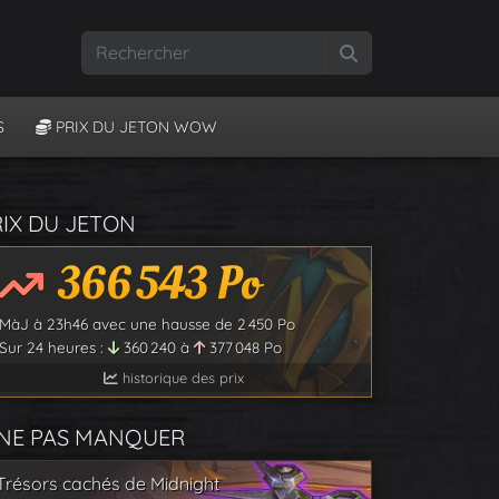
Rechercher
S
PRIX DU JETON WOW
RIX DU JETON
366 543
Po
MàJ à
23h46
avec une hausse de
2 450
Po
Sur 24 heures :
360 240
à
377 048
Po
historique des prix
 NE PAS MANQUER
Trésors cachés de Midnight