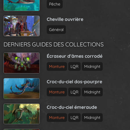
Pêche
Cheville ouvrière
Général
DERNIERS GUIDES DES COLLECTIONS
Écraseur d’âmes corrodé
Monture
LQR
Midnight
Croc-du-ciel dos-pourpre
Monture
LQR
Midnight
Croc-du-ciel émeraude
Monture
LQR
Midnight