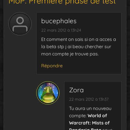
MoP: Première phase de test”
bucephales
22 mars 2012 à 13h24
Et comment on sais si on a acces a
la beta stp j ai beau chercher sur
mon compte je trouve pas.
Répondre
Zora
22 mars 2012 à 13h37
Tu aura un nouveau
compte:
World of
Warcraft: Mists of
Pandaria Beta
sous