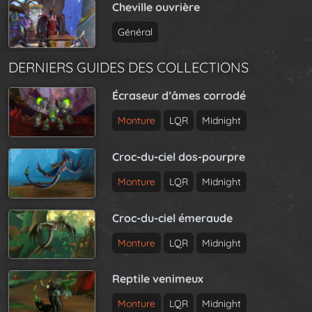
Cheville ouvrière
Général
DERNIERS GUIDES DES COLLECTIONS
Écraseur d’âmes corrodé
Monture
LQR
Midnight
Croc-du-ciel dos-pourpre
Monture
LQR
Midnight
Croc-du-ciel émeraude
Monture
LQR
Midnight
Reptile venimeux
Monture
LQR
Midnight