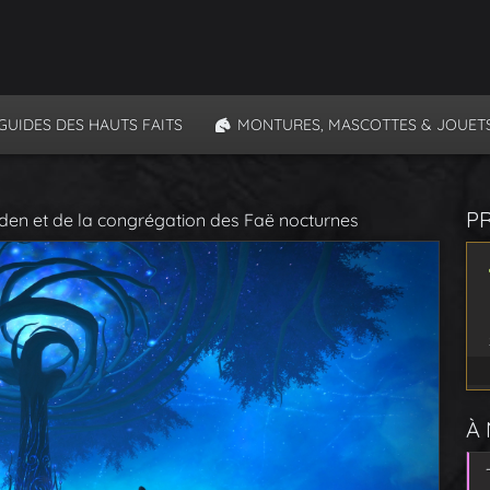
GUIDES DES HAUTS FAITS
MONTURES, MASCOTTES & JOUET
P
den et de la congrégation des Faë nocturnes
À