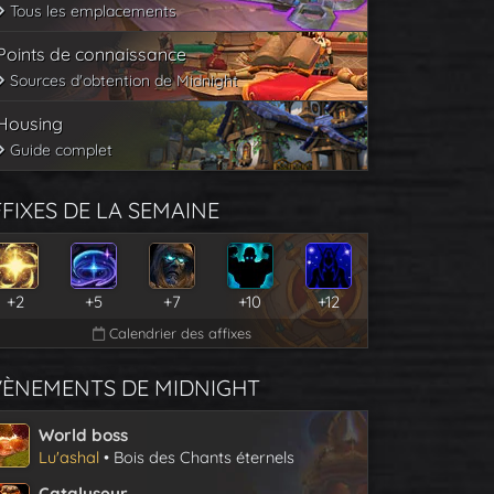
Tous les emplacements
Points de connaissance
Sources d'obtention de Midnight
Housing
Guide complet
FIXES DE LA SEMAINE
+2
+5
+7
+10
+12
Calendrier des affixes
VÈNEMENTS DE MIDNIGHT
World boss
Lu'ashal
• Bois des Chants éternels
Catalyseur