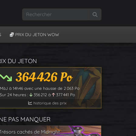
Rechercher
S
PRIX DU JETON WOW
RIX DU JETON
364 426
Po
MàJ à
14h46
avec une hausse de
2 063
Po
Sur 24 heures :
356 212
à
377 441
Po
historique des prix
 NE PAS MANQUER
Trésors cachés de Midnight