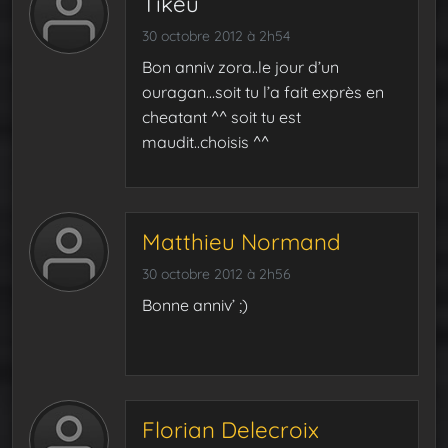
Tikeu
30 octobre 2012 à 2h54
Bon anniv zora..le jour d’un
ouragan…soit tu l’a fait exprès en
cheatant ^^ soit tu est
maudit..choisis ^^
Matthieu Normand
30 octobre 2012 à 2h56
Bonne anniv’ ;)
Florian Delecroix