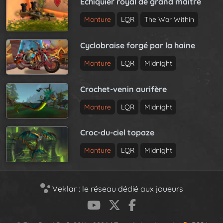
Échiquier royal de grand maître
Monture
LQR
The War Within
Cyclobraise forgé par la haine
Monture
LQR
Midnight
Crochet-venin aurifère
Monture
LQR
Midnight
Croc-du-ciel topaze
Monture
LQR
Midnight
Veklar : le réseau dédié aux joueurs