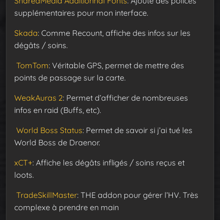
SharedMedia Additionnal Fonts
: Ajoute des polices
supplémentaires pour mon interface.
Skada
: Comme Recount, affiche des infos sur les
dégâts / soins.
TomTom
: Véritable GPS, permet de mettre des
points de passage sur la carte.
WeakAuras 2
: Permet d’afficher de nombreuses
infos en raid (Buffs, etc).
World Boss Status
: Permet de savoir si j’ai tué les
World Boss de Draenor.
xCT+
: Affiche les dégâts infligés / soins reçus et
loots.
TradeSkillMaster
: THE addon pour gérer l’HV. Très
complexe à prendre en main