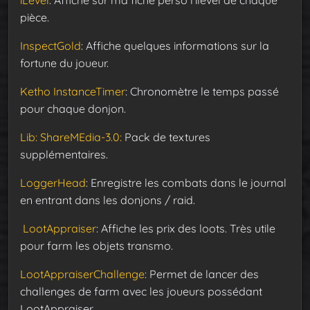
iLevel
: Affiche sur ma fiche perso l’ilevel de chaque
pièce.
InspectGold
: Affiche quelques informations sur la
fortune du joueur.
Ketho InstanceTimer
: Chronomètre le temps passé
pour chaque donjon.
Lib: ShareMEdia-3.0:
Pack de textures
supplémentaires.
LoggerHead
: Enregistre les combats dans le journal
en entrant dans les donjons / raid.
LootAppraiser
: Affiche les prix des loots. Très utile
pour farm les objets transmo.
LootAppraiserChallenge
: Permet de lancer des
challenges de farm avec les joueurs possédant
LootAppraiser.